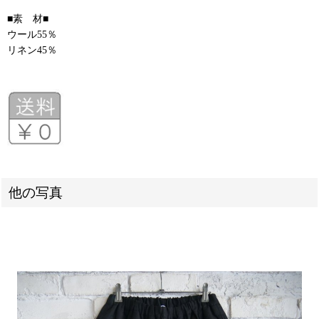
■素 材■
ウール55％
リネン45％
他の写真