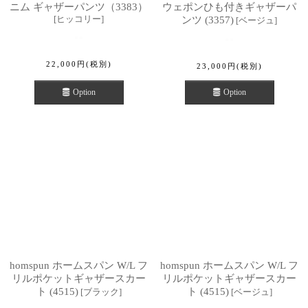
ニム ギャザーパンツ（3383）
ウェポンひも付きギャザーパ
[
ヒッコリー
]
ンツ (3357)
[
ベージュ
]
22,000
円
(税別)
23,000
円
(税別)
Option
Option
homspun ホームスパン W/L フ
homspun ホームスパン W/L フ
リルポケットギャザースカー
リルポケットギャザースカー
ト (4515)
ト (4515)
[
ブラック
]
[
ベージュ
]