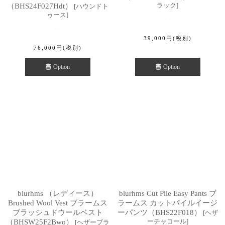
ラック
]
（BHS24F027Hdt）
[
ハウンドト
ゥース
]
39,000
円
(税別)
76,000
円
(税別)
Option
Option
blurhms （レディース）
blurhms Cut Pile Easy Pants ブ
Brushed Wool Vest ブラームス
ラームス カットパイルイージ
ブラッシュドウールベスト
ーパンツ（BHS22F018）
[
ヘザ
ーチャコール
]
（BHSW25F2Bwo）
[
ヘザーブラ