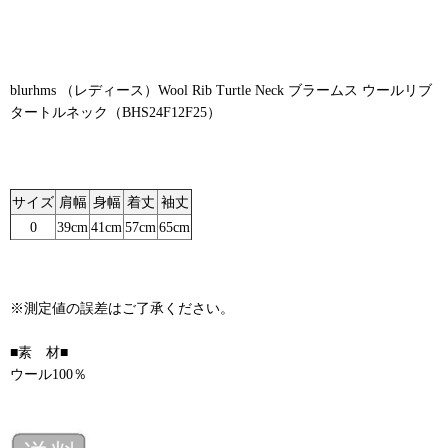
blurhms （レディース）Wool Rib Turtle Neck ブラームス ウールリブ
タートルネック（BHS24F12F25）
サイズ
肩幅
身幅
着丈
袖丈
0
39cm
41cm
57cm
65cm
※測定値の誤差はご了承ください。
■素 材■
ウール100％