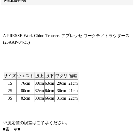
A.PRESSE Work Chino Trousers アプレッセ ワークチノトラウザース
(25AAP-04-35)
サイズ
ウエスト
股上
股下
ワタリ
裾幅
1S
76cm
30cm
63cm
29cm
21cm
2S
80cm
32cm
64cm
30cm
21cm
3S
82cm
33cm
66cm
31cm
22cm
※測定値の誤差はご了承ください。
■素 材■