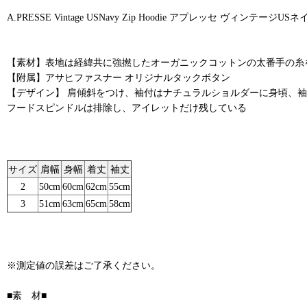
A.PRESSE Vintage USNavy Zip Hoodie アプレッセ ヴィンテージU
【素材】表地は経緯共に強撚したオーガニックコットンの太番手の糸
【附属】アサヒファスナー オリジナルタックボタン
【デザイン】 肩傾斜をつけ、袖付はナチュラルショルダーに身頃、
フードスピンドルは排除し、アイレットだけ残している
サイズ
肩幅
身幅
着丈
袖丈
2
50cm
60cm
62cm
55cm
3
51cm
63cm
65cm
58cm
※測定値の誤差はご了承ください。
■素 材■