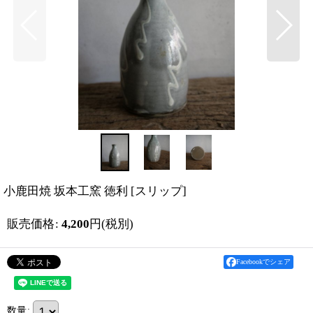
小鹿田焼 坂本工窯 徳利
[
スリップ
]
販売価格
:
4,200
円
(税別)
Facebookでシェア
数量
: