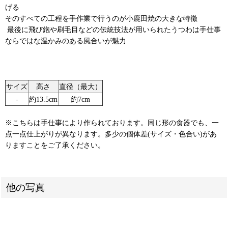
げる
そのすべての工程を手作業で行うのが小鹿田焼の大きな特徴
⁡ 最後に飛び鉋や刷毛目などの伝統技法が用いられたうつわは手仕事
ならではな温かみのある風合いが魅力 ⁡ ⁡
サイズ
高さ
直径（最大）
‐
約13.5cm
約7cm
※こちらは手仕事により作られております。同じ形の食器でも、一
点一点仕上がりが異なります。多少の個体差(サイズ・色合い)があ
りますことをご了承ください。
他の写真