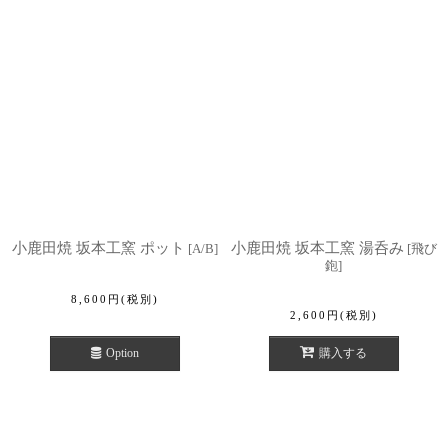
小鹿田焼 坂本工窯 ポット
小鹿田焼 坂本工窯 湯呑み
[
A/B
]
[
飛び
鉋
]
8,600
円
(税別)
2,600
円
(税別)
Option
購入する