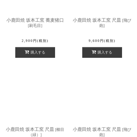
小鹿田焼 坂本工窯 蕎麦猪口
小鹿田焼 坂本工窯 尺皿
[
飛び
[
刷毛目
]
鉋
]
2,900
円
(税別)
9,600
円
(税別)
購入する
購入する
小鹿田焼 坂本工窯 尺皿
小鹿田焼 坂本工窯 尺皿
[
櫛目
[
飛び
（緑）
]
鉋
]