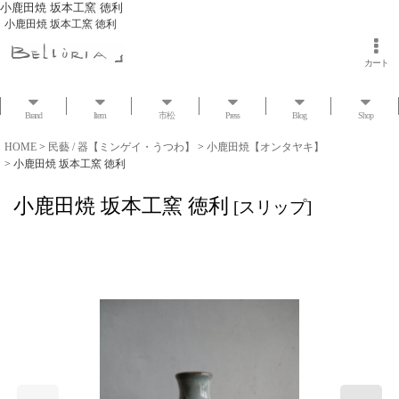
小鹿田焼 坂本工窯 徳利
小鹿田焼 坂本工窯 徳利
カート
Brand
Item
市松
Press
Blog
Shop
HOME
>
民藝 / 器【ミンゲイ・うつわ】
>
小鹿田焼【オンタヤキ】
>
小鹿田焼 坂本工窯 徳利
小鹿田焼 坂本工窯 徳利
[
スリップ
]