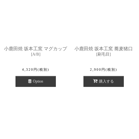
小鹿田焼 坂本工窯 マグカップ
小鹿田焼 坂本工窯 蕎麦猪口
[
A/B
]
[
刷毛目
]
4,320
円
(税別)
2,900
円
(税別)
Option
購入する