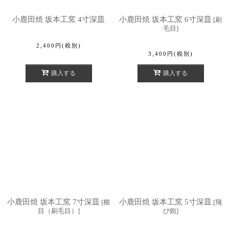
小鹿田焼 坂本工窯 4寸深皿
小鹿田焼 坂本工窯 6寸深皿
[
刷
毛目
]
2,400
円
(税別)
3,400
円
(税別)
購入する
購入する
小鹿田焼 坂本工窯 7寸深皿
小鹿田焼 坂本工窯 5寸深皿
[
櫛
[
飛
目（刷毛目）
]
び鉋
]