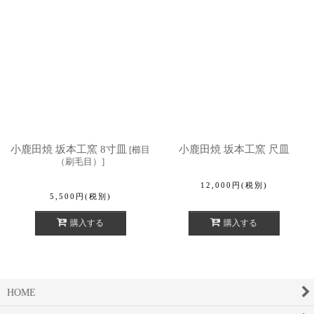
小鹿田焼 坂本工窯 8寸皿
小鹿田焼 坂本工窯 尺皿
[
櫛目
（刷毛目）
]
12,000
円
(税別)
5,500
円
(税別)
購入する
購入する
HOME