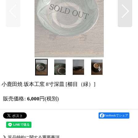
小鹿田焼 坂本工窯 8寸深皿
[
櫛目（緑）
]
販売価格
:
6,000
円
(税別)
Facebookでシェア
返品特約に関する重要事項