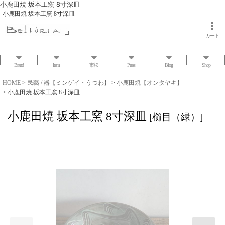
小鹿田焼 坂本工窯 8寸深皿
小鹿田焼 坂本工窯 8寸深皿
カート
Brand
Item
市松
Press
Blog
Shop
HOME
>
民藝 / 器【ミンゲイ・うつわ】
>
小鹿田焼【オンタヤキ】
>
小鹿田焼 坂本工窯 8寸深皿
小鹿田焼 坂本工窯 8寸深皿
[
櫛目（緑）
]