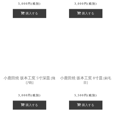
5,000
円
(税別)
3,000
円
(税別)
購入する
購入する
小鹿田焼 坂本工窯 5寸深皿
小鹿田焼 坂本工窯 8寸皿
[
飛
[
刷毛
び鉋
]
目
]
3,000
円
(税別)
5,500
円
(税別)
購入する
購入する