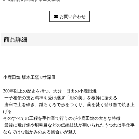
お問い合わせ
商品詳細
小鹿田焼 坂本工窯 8寸深皿
300年以上の歴史を持つ、大分・日田の小鹿田焼
⁡ 一子相伝の技と精神を受け継ぎ「用の美」を根幹に据える
⁡ 唐臼で土を砕き、蹴ろくろで形をつくり、薪を焚く登り窯で焼き上
げる
そのすべての工程を手作業で行うのが小鹿田焼の大きな特徴
⁡ 最後に飛び鉋や刷毛目などの伝統技法が用いられたうつわは手仕事
ならではな温かみのある風合いが魅力 ⁡ ⁡