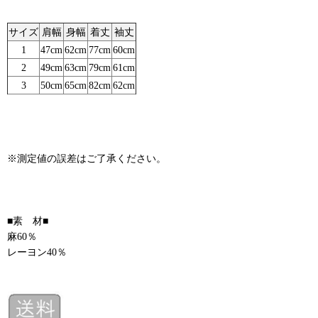
サイズ
肩幅
身幅
着丈
袖丈
1
47cm
62cm
77cm
60cm
2
49cm
63cm
79cm
61cm
3
50cm
65cm
82cm
62cm
※測定値の誤差はご了承ください。
■素 材■
麻60％
レーヨン40％