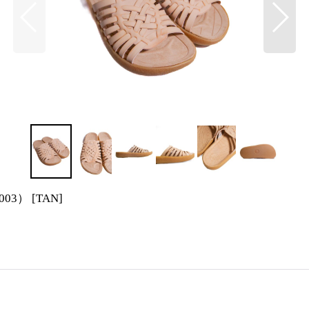
003）
[
TAN
]