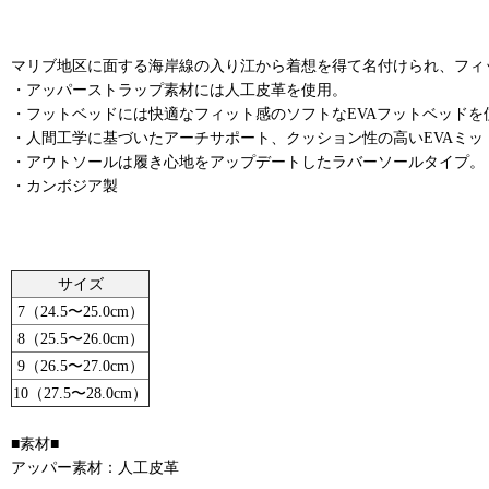
マリブ地区に面する海岸線の入り江から着想を得て名付けられ、フィ
・アッパーストラップ素材には人工皮革を使用。
・フットベッドには快適なフィット感のソフトなEVAフットベッドを
・人間工学に基づいたアーチサポート、クッション性の高いEVAミッ
・アウトソールは履き心地をアップデートしたラバーソールタイプ。
・カンボジア製
サイズ
7（24.5〜25.0cm）
8（25.5〜26.0cm）
9（26.5〜27.0cm）
10（27.5〜28.0cm）
■素材■
アッパー素材：人工皮革