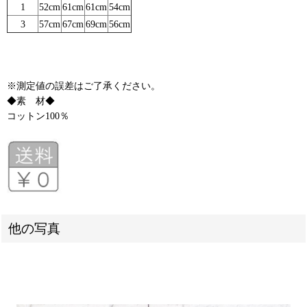
1
52cm
61cm
61cm
54cm
3
57cm
67cm
69cm
56cm
※測定値の誤差はご了承ください。
◆素 材◆
コットン100％
他の写真