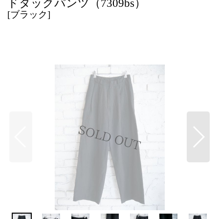
ドタックパンツ（7309bs）
[
ブラック
]