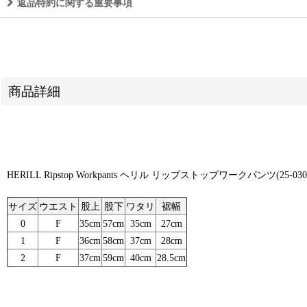
返品特約に関する重要事項
商品詳細
HERILL Ripstop Workpants ヘリル リップストップワークパンツ(25-030-H
サイズ
ウエスト
股上
股下
ワタリ
裾幅
0
F
35cm
57cm
35cm
27cm
1
F
36cm
58cm
37cm
28cm
2
F
37cm
59cm
40cm
28.5cm