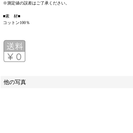
※測定値の誤差はご了承ください。
■素 材■
コットン100％
他の写真