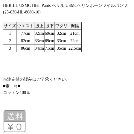
HERILL USMC HBT Pants ヘリル USMCヘリンボーンツイルパンツ
(25-030-HL-8080-10)
サイズ
ウエスト
股上
股下
ワタリ
裾幅
1
77cm
32cm
69cm
32cm
21cm
2
82cm
33cm
69cm
33cm
22cm
3
86cm
34cm
71cm
35cm
22.5cm
※測定値の誤差はご了承ください。
■素 材■
コットン100％