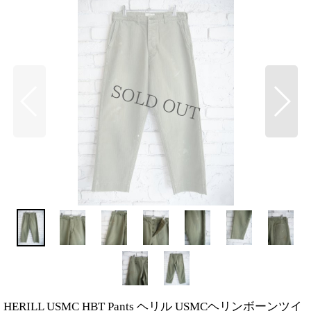
HERILL USMC HBT Pants ヘリル USMCヘリンボーンツイ