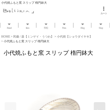
小代焼ふもと窯 スリップ 楕円鉢大
カート
Brand
Item
市松
Press
Blog
Shop
HOME
>
民藝 / 器【ミンゲイ・うつわ】
>
小代焼【ショウダイヤキ】
>
小代焼ふもと窯 スリップ 楕円鉢大
小代焼ふもと窯 スリップ 楕円鉢大