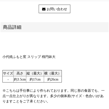
お問い合わせ
商品詳細
小代焼ふもと窯 スリップ 楕円鉢大
サイズ
高さ
縦（最大）
横（最大）
‐
約3.5cm
約17cm
約26cm
※こちらは手仕事により作られております。同じ形の食器でも、一
点一点仕上がりが異なります。多少の個体差(サイズ・色合い)があ
りますことをご了承ください。