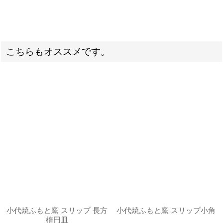
こちらもオススメです。
小代焼ふもと窯 スリップ 長方
小代焼ふもと窯 スリップ小角
楕円皿