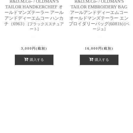
R&D.M.Co- / OLDMAN'S
R&D.M.Co- / OLDMAN'S
TAILOR HANDKERCHIEF オ
TAILOR EMBROIDERY BAG
ールドマンズテーラー アール
アールアンドディーエムコー
アンドディーエムコー ハンカ
オールドマンズテーラー エン
チ（6963）
ブロイダリーバッグ(6081b)
[
フラックススチュア
[
ベ
ート
]
ージュ
]
3,000
円
(税別)
16,000
円
(税別)
購入する
購入する