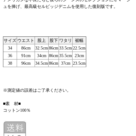
ュを捧げ、最高級セルビッジデニムを使用した復刻版です。
サイズ
ウエスト
股上
股下
ワタリ
裾幅
34
86cm
32.5cm
86cm
33.5cm
22.5cm
36
91cm
34cm
86cm
35.5cm
23cm
38
96cm
34.5cm
86cm
37cm
23.5cm
※測定値の誤差はご了承ください。
■素 材■
コットン100％