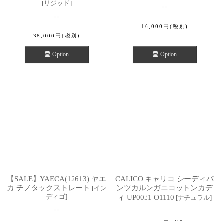
[
リジッド
]
16,000
円
(税別)
38,000
円
(税別)
Option
Option
【SALE】YAECA(12613) ヤエ
CALICO キャリコ シーディパ
カ チノタックストレート
ンツカルンガニコットンカデ
[
イン
ディゴ
]
ィ UP0031 O1110
[
ナチュラル
]