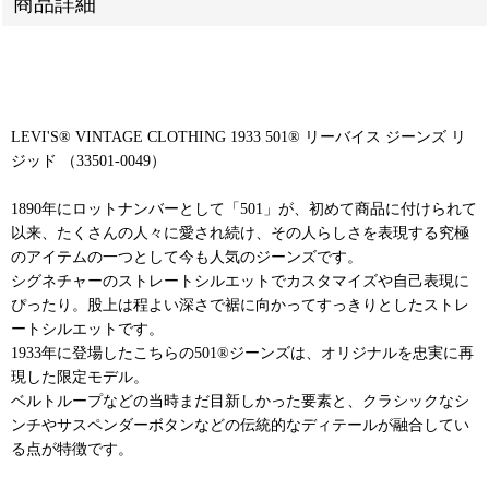
商品詳細
LEVI'S® VINTAGE CLOTHING 1933 501® リーバイス ジーンズ リ
ジッド （33501-0049）
1890年にロットナンバーとして「501」が、初めて商品に付けられて
以来、たくさんの人々に愛され続け、その人らしさを表現する究極
のアイテムの一つとして今も人気のジーンズです。
シグネチャーのストレートシルエットでカスタマイズや自己表現に
ぴったり。股上は程よい深さで裾に向かってすっきりとしたストレ
ートシルエットです。
1933年に登場したこちらの501®ジーンズは、オリジナルを忠実に再
現した限定モデル。
ベルトループなどの当時まだ目新しかった要素と、クラシックなシ
ンチやサスペンダーボタンなどの伝統的なディテールが融合してい
る点が特徴です。