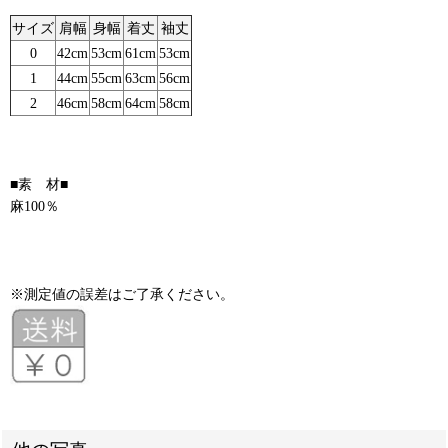
サイズ
肩幅
身幅
着丈
袖丈
0
42cm
53cm
61cm
53cm
1
44cm
55cm
63cm
56cm
2
46cm
58cm
64cm
58cm
■素 材■
麻100％
※測定値の誤差はご了承ください。