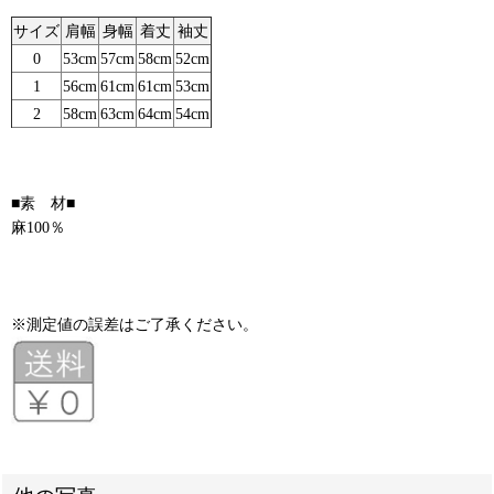
サイズ
肩幅
身幅
着丈
袖丈
0
53cm
57cm
58cm
52cm
1
56cm
61cm
61cm
53cm
2
58cm
63cm
64cm
54cm
■素 材■
麻100％
※測定値の誤差はご了承ください。