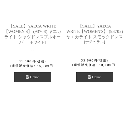
【SALE】YAECA WRITE
【SALE】YAECA
【WOMEN'S】 (93708) ヤエカ
WRITE【WOMEN'S】 (93702)
ライト シャツドレスプルオー
ヤエカライト スモックドレス
[
ナチュラル
]
バー
[
ホワイト
]
35,000
円
(税別)
31,500
円
(税別)
[
通常販売価格
:
50,000
円
]
[
通常販売価格
:
45,000
円
]
Option
Option