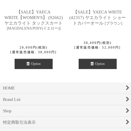
【SALE】YAECA
【SALE】YAECA WRITE
WRITE【WOMEN'S】 (92662)
(42357) ヤエカライト ショー
ヤエカライト タックスカート
トカバーオール
[
ブラウン
]
[
MAGDALENA POSY(イエロー)
]
36,400
円
(税別)
26,600
円
(税別)
[
通常販売価格
:
52,000
円
]
[
通常販売価格
:
38,000
円
]
Option
Option
HOME
Brand List
Shop
特定商取引法表示