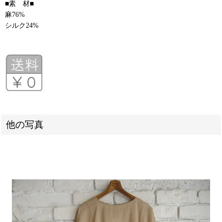
■素 材■
麻76%
シルク24%
他の写真