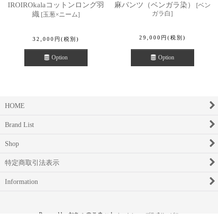
IROIROkalaコットンロング羽
麻パンツ（ベンガラ染）
[
ベン
ガラ白
]
織
[
玉葱×ニーム
]
29,000
円
(税別)
32,000
円
(税別)
Option
Option
HOME
Brand List
Shop
特定商取引法表示
Information
Powered by
おちゃのこネット
ネットショップ作成サービス