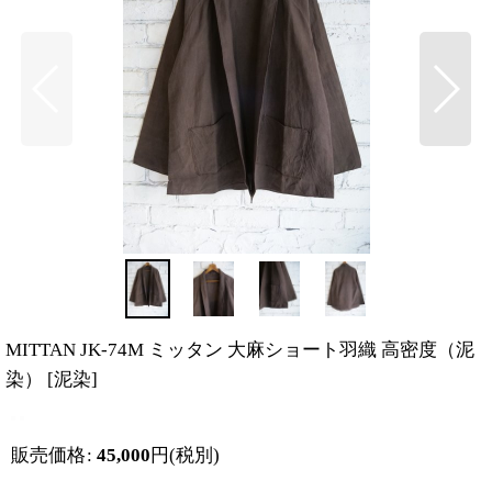
MITTAN JK-74M ミッタン 大麻ショート羽織 高密度（泥
染）
[
泥染
]
販売価格
:
45,000
円
(税別)