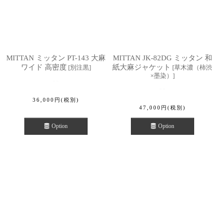
MITTAN ミッタン PT-143 大麻
MITTAN JK-82DG ミッタン 和
ワイド 高密度
紙大麻ジャケット
[
別注黒
]
[
草木濃（柿渋
×墨染）
]
36,000
円
(税別)
47,000
円
(税別)
Option
Option