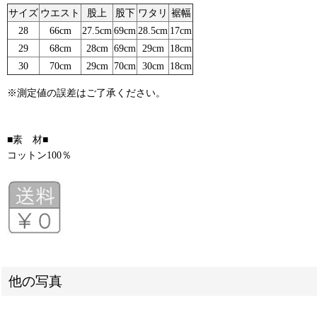
サイズ
ウエスト
股上
股下
ワタリ
裾幅
28
66cm
27.5cm
69cm
28.5cm
17cm
29
68cm
28cm
69cm
29cm
18cm
30
70cm
29cm
70cm
30cm
18cm
※測定値の誤差はご了承ください。
■素 材■
コットン100％
他の写真