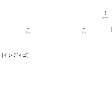
カート
Blog
Shop
】
[
インディゴ
]