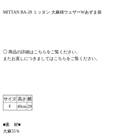
MITTAN BA-28 ミッタン 大麻綿ウェザーWあずま袋
◯ 商品の詳細は
こちらを
ご覧ください。
またお直しにつきましては
こちら
をご覧ください。
サイズ
高さ
横
F
49cm
29
■素 材■
大麻55％