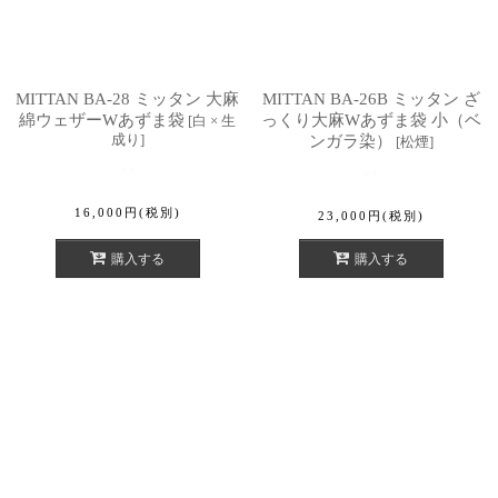
MITTAN BA-28 ミッタン 大麻
MITTAN BA-26B ミッタン ざ
綿ウェザーWあずま袋
っくり大麻Wあずま袋 小（ベ
[
白 × 生
成り
]
ンガラ染）
[
松煙
]
16,000
円
(税別)
23,000
円
(税別)
購入する
購入する