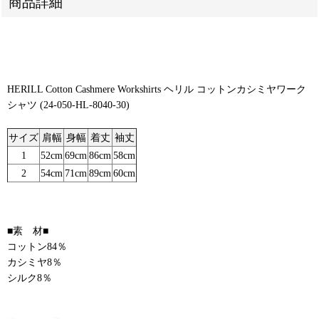
商品詳細
HERILL Cotton Cashmere Workshirts ヘリル コットンカシミヤワーク
シャツ (24-050-HL-8040-30)
サイズ
肩幅
身幅
着丈
袖丈
1
52cm
69cm
86cm
58cm
2
54cm
71cm
89cm
60cm
■素 材■
コットン84％
カシミヤ8％
シルク8％