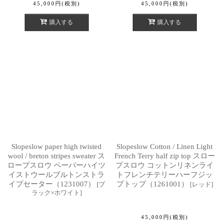
45,000
円
(税別)
45,000
円
(税別)
購入する
購入する
Slopeslow paper high twisted
Slopeslow Cotton / Linen Light
wool / breton stripes sweater ス
French Terry half zip top スロー
ロープスロウ ペーパーハイツ
プスロウ コットンリネンライ
イストウールブルトンストラ
トフレンチテリーハーフジッ
イプセーター（1231007）
プトップ（1261001）
[
ブ
[
レッド
]
ラック×ホワイト
]
45,000
円
(税別)