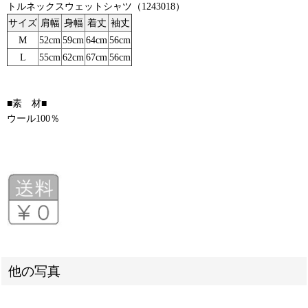
トルネックスウェットシャツ（1243018）
サイズ
肩幅
身幅
着丈
袖丈
M
52cm
59cm
64cm
56cm
L
55cm
62cm
67cm
56cm
■素 材■
ウール100％
他の写真