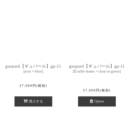
guepard【ギュパール】gp-21
guepard【ギュパール】gp-11
[
noir × blue
]
[
Écaille frame × clear or green
]
37,000
円
(税別)
37,000
円
(税別)
購入する
Option