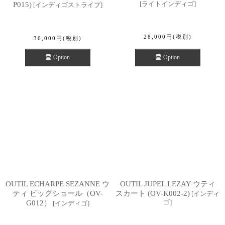
[
ライトインディゴ
]
P015)
[
インディゴストライプ
]
28,000
円
(税別)
36,000
円
(税別)
Option
Option
OUTIL ECHARPE SEZANNE ウ
OUTIL JUPEL LEZAY ウティ
ティ ビッグショール（OV-
スカート (OV-K002-2)
[
インディ
ゴ
]
G012）
[
インディゴ
]