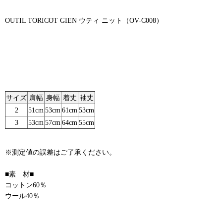
OUTIL TORICOT GIEN ウティ ニット（OV-C008）
サイズ
肩幅
身幅
着丈
袖丈
2
51cm
53cm
61cm
53cm
3
53cm
57cm
64cm
55cm
※測定値の誤差はご了承ください。
■素 材■
コットン60％
ウール40％