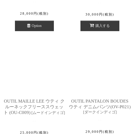
28,000
円
(税別)
30,000
円
(税別)
Option
購入する
OUTIL MAILLE LEE ウティ ク
OUTIL PANTALON BOUDES
ルーネックフリーススウェッ
ウティ デニムパンツ(OV-P021)
[
ダークインディゴ
]
ト (OU-C009)
[
ムードインディゴ
]
29,000
円
(税別)
25,000
円
(税別)