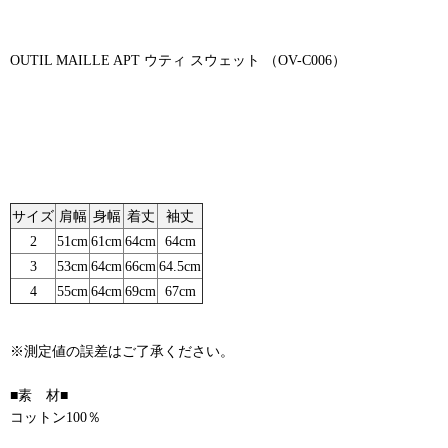
OUTIL MAILLE APT ウティ スウェット （OV-C006）
サイズ
肩幅
身幅
着丈
袖丈
2
51cm
61cm
64cm
64cm
3
53cm
64cm
66cm
64.5cm
4
55cm
64cm
69cm
67cm
※測定値の誤差はご了承ください。
■素 材■
コットン100％