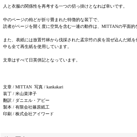
人と衣服の関係性を再考する一つの切っ掛けとなれば幸いです。
中のページの殆どが折り畳まれた特徴的な装丁で、
読者がページを開く度に空気を含む一連の動作は、MITTANの平面
また、表紙には放置竹林から伐採された孟宗竹の炭を混ぜ込んだ紙を
中も全て再生紙を使用しています。
文章はすべて日英併記となっています。
文章 / MITTAN 写真 / kankakari
装丁 / 米山菜津子
翻訳 / ダニエル・アビー
製本 / 有限会社篠原紙工
印刷 / 株式会社アイワード