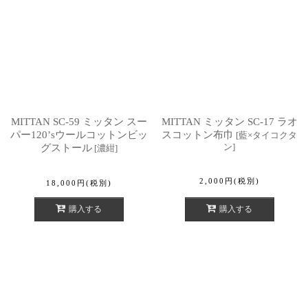
MITTAN SC-59 ミッタン スー
MITTAN ミッタン SC-17 ラオ
パー120’sウールコットンビッ
スコットン布巾
[
藍×タイコクタ
ン
]
グストール
[
濃紺
]
2,000
円
(税別)
18,000
円
(税別)
購入する
購入する