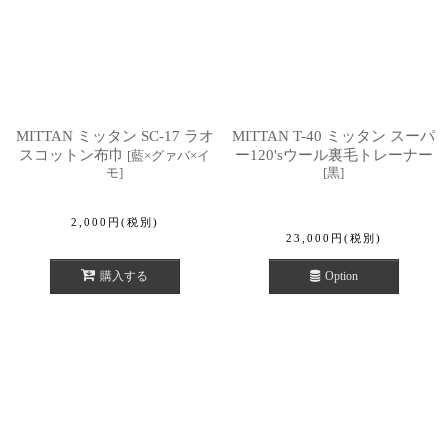
MITTAN ミッタン SC-17 ラオ
MITTAN T-40 ミッタン スーパ
スコットン布巾
ー120'sウール裏毛トレーナー
[
藍×グァバ×イ
モ
]
[
黒
]
2,000
円
(税別)
23,000
円
(税別)
購入する
Option