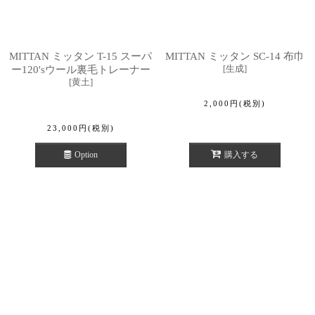
MITTAN ミッタン T-15 スーパ
MITTAN ミッタン SC-14 布巾
[
生成
]
ー120'sウール裏毛トレーナー
[
黄土
]
2,000
円
(税別)
23,000
円
(税別)
Option
購入する