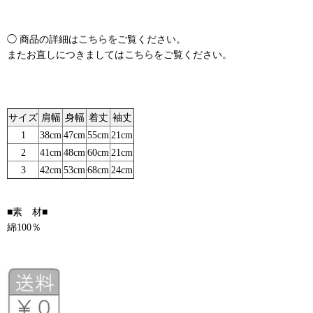
◯ 商品の詳細は
こちらを
ご覧ください。
またお直しにつきましては
こちら
をご覧ください。
サイズ
肩幅
身幅
着丈
袖丈
1
38cm
47cm
55cm
21cm
2
41cm
48cm
60cm
21cm
3
42cm
53cm
68cm
24cm
■素 材■
綿100％