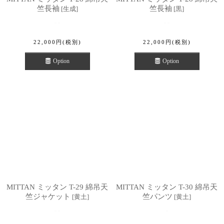
竺長袖
竺長袖
[
生成
]
[
黒
]
22,000
円
(税別)
22,000
円
(税別)
Option
Option
MITTAN ミッタン T-29 綿吊天
MITTAN ミッタン T-30 綿吊天
竺ジャケット
竺パンツ
[
黄土
]
[
黄土
]