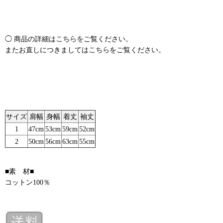
◯ 商品の詳細は
こちらを
ご覧ください。
またお直しにつきましては
こちら
をご覧ください。
サイズ
肩幅
身幅
着丈
袖丈
1
47cm
53cm
59cm
52cm
2
50cm
56cm
63cm
55cm
■素 材■
コットン100％