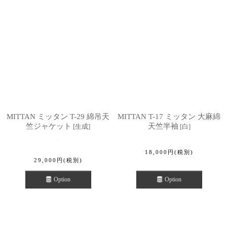
MITTAN ミッタン T-29 綿吊天
MITTAN T-17 ミッタン 大麻綿
竺ジャケット
天竺半袖
[
生成
]
[
白
]
18,000
円
(税別)
29,000
円
(税別)
Option
Option