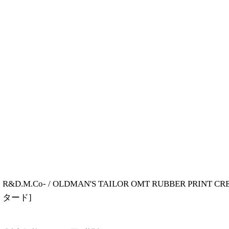
R&D.M.Co- / OLDMAN'S TAILOR OMT RUBB
タード
]