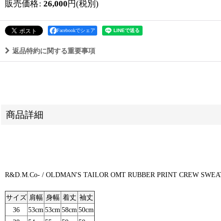
販売価格
:
26,000
円
(税別)
Facebookでシェア
返品特約に関する重要事項
商品詳細
R&D.M.Co- / OLDMAN'S TAILOR OMT RUBBER PRIN
サイズ
肩幅
身幅
着丈
袖丈
36
53cm
53cm
58cm
50cm