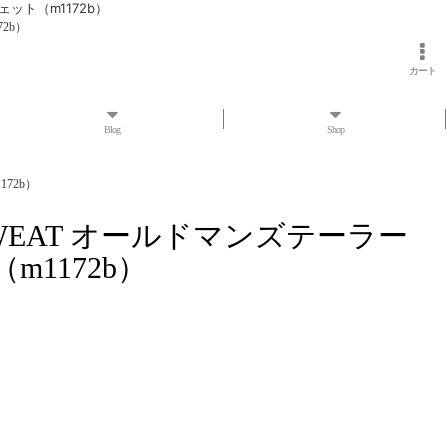
ウェット（m1172b）
72b）
カート
Blog
Shop
172b）
CREW SWEAT オールドマンズテーラー
1172b）