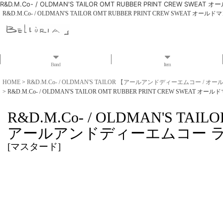
R&D.M.Co- / OLDMAN'S TAILOR OMT RUBBER PRINT C
R&D.M.Co- / OLDMAN'S TAILOR OMT RUBBER PRINT CREW 
Brand
Item
HOME
>
R&D.M.Co- / OLDMAN'S TAILOR 【アールアンドディーエムコー /
>
R&D.M.Co- / OLDMAN'S TAILOR OMT RUBBER PRINT CREW
R&D.M.Co- / OLDMAN'S T
アールアンドディーエムコー ラ
[
マスタード
]