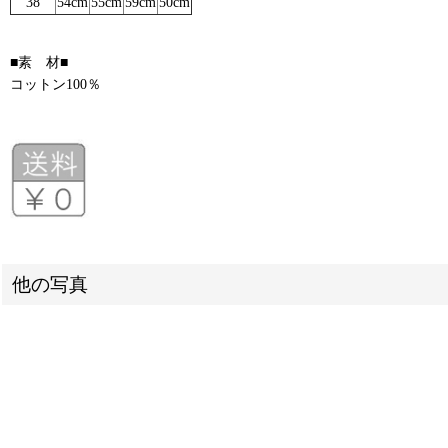
38
54cm
55cm
59cm
50cm
■素 材■
コットン100％
他の写真