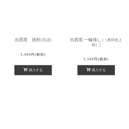
出西窯 徳利
出西窯 一輪挿し
[
呉須
]
[
（来待並上
飴）
]
3,400
円
(税別)
3,500
円
(税別)
購入する
購入する