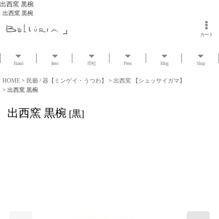
出西窯 黒椀
出西窯 黒椀
カート
Brand
Item
市松
Press
Blog
Shop
HOME
>
民藝 / 器【ミンゲイ・うつわ】
>
出西窯 【シュッサイガマ】
>
出西窯 黒椀
出西窯 黒椀
[
黒
]