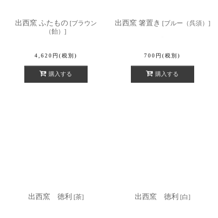
出西窯 ふたもの
出西窯 箸置き
[
ブラウン
[
ブルー（呉須）
]
（飴）
]
4,620
円
(税別)
700
円
(税別)
購入する
購入する
出西窯 徳利
出西窯 徳利
[
茶
]
[
白
]