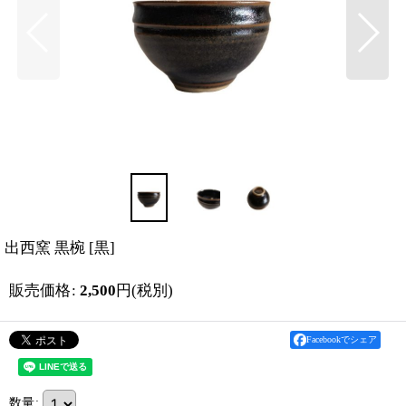
出西窯 黒椀
[
黒
]
販売価格
:
2,500
円
(税別)
Facebookでシェア
数量
: