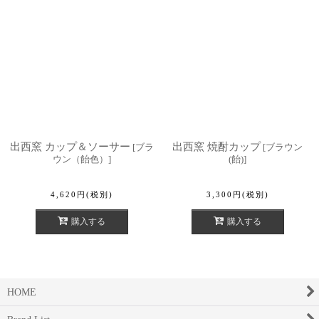
出西窯 カップ＆ソーサー
出西窯 焼酎カップ
[
ブラ
[
ブラウン
ウン（飴色）
]
(飴)
]
4,620
円
(税別)
3,300
円
(税別)
購入する
購入する
HOME