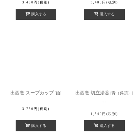
3,400
円
(税別)
3,400
円
(税別)
購入する
購入する
出西窯 スープカップ
出西窯 切立湯呑
[
飴
]
[
青（呉須）
]
3,750
円
(税別)
1,540
円
(税別)
購入する
購入する