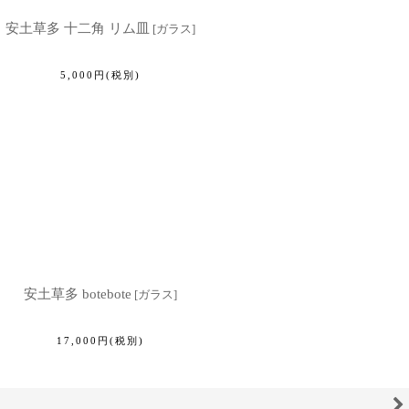
安土草多 十二角 リム皿
[
ガラス
]
5,000
円
(税別)
安土草多 botebote
[
ガラス
]
17,000
円
(税別)