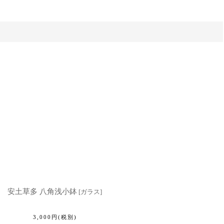
安土草多 八角浅小鉢
[
ガラス
]
3,000
円
(税別)