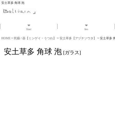
安土草多 角球 泡
Brand
Item
HOME
>
民藝 / 器【ミンゲイ・うつわ】
>
安土草多【アヅチソウタ】
>
安土草多 
安土草多 角球 泡
[
ガラス
]