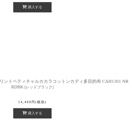
購入する
プリントペティチャルカカラコットンカディ多目的布 CAH1301 NR
RDBK
[
レッドブラック
]
14,400
円
(税別)
購入する