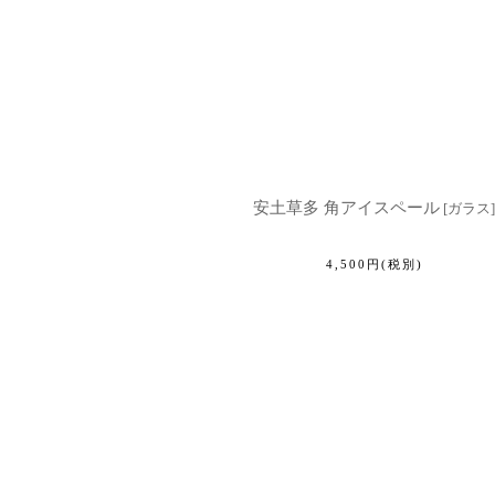
安土草多 角アイスペール
[
ガラス
]
4,500
円
(税別)