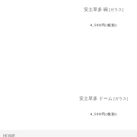
安土草多 碗
[
ガラス
]
4,500
円
(税別)
安土草多 ドーム
[
ガラス
]
4,500
円
(税別)
HOME