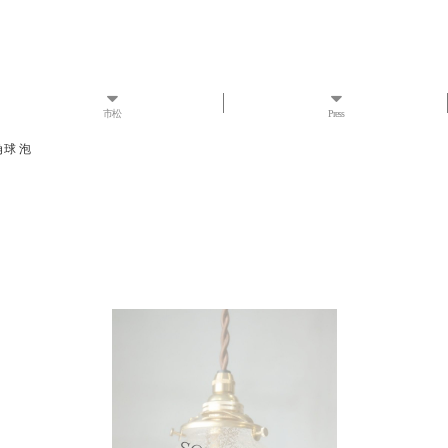
市松
Press
角球 泡