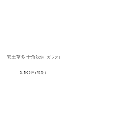
安土草多 十角浅鉢
[
ガラス
]
3,500
円
(税別)