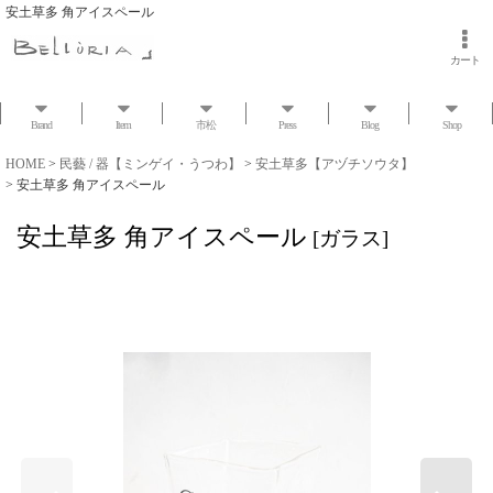
安土草多 角アイスペール
カート
Brand
Item
市松
Press
Blog
Shop
HOME
>
民藝 / 器【ミンゲイ・うつわ】
>
安土草多【アヅチソウタ】
>
安土草多 角アイスペール
安土草多 角アイスペール
[
ガラス
]