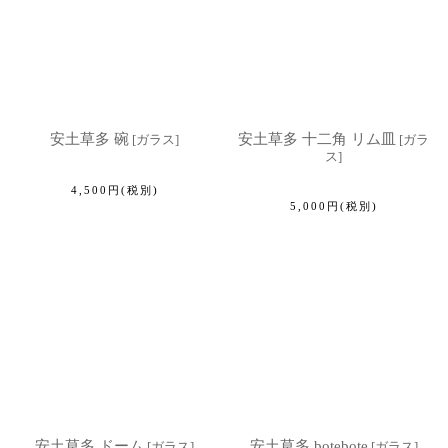
安土草多 碗
安土草多 十二角 リム皿
[
ガラス
]
[
ガラ
ス
]
4,500
円
(税別)
5,000
円
(税別)
安土草多 ドーム
安土草多 botebote
[
ガラス
]
[
ガラス
]