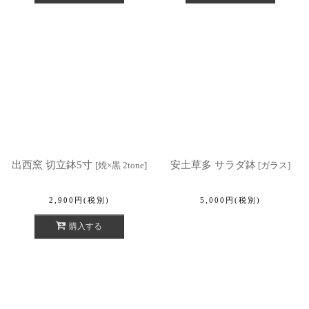
出西窯 切立鉢5寸
安土草多 サラダ鉢
[
焼×黒 2tone
]
[
ガラス
]
2,900
円
(税別)
5,000
円
(税別)
購入する