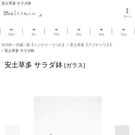
安土草多 サラダ鉢
カート
Brand
Item
市松
Press
Blog
Shop
HOME
>
民藝 / 器【ミンゲイ・うつわ】
>
安土草多【アヅチソウタ】
>
安土草多 サラダ鉢
安土草多 サラダ鉢
[
ガラス
]