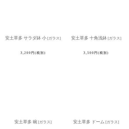
安土草多 サラダ鉢 小
安土草多 十角浅鉢
[
ガラス
]
[
ガラス
]
3,200
円
(税別)
3,500
円
(税別)
安土草多 碗
安土草多 ドーム
[
ガラス
]
[
ガラス
]