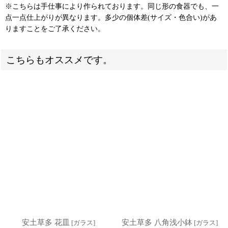
※こちらは手仕事により作られております。同じ形の食器でも、一
点一点仕上がりが異なります。多少の個体差(サイズ・色合い)があ
りますことをご了承ください。
こちらもオススメです。
安土草多 花皿
安土草多 八角浅小鉢
[
ガラス
]
[
ガラス
]