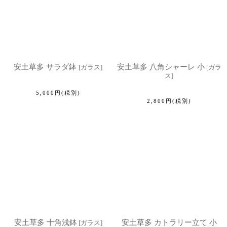
安土草多 サラダ鉢
安土草多 八角シャーレ 小
[
ガラス
]
[
ガラ
ス
]
5,000
円
(税別)
2,800
円
(税別)
安土草多 十角浅鉢
安土草多 カトラリー立て 小
[
ガラス
]