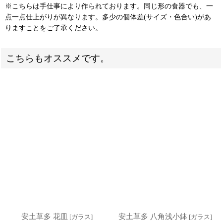
※こちらは手仕事により作られております。同じ形の食器でも、一
点一点仕上がりが異なります。多少の個体差(サイズ・色合い)があ
りますことをご了承ください。
こちらもオススメです。
安土草多 花皿
安土草多 八角浅小鉢
[
ガラス
]
[
ガラス
]