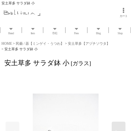
安土草多 サラダ鉢 小
カート
Brand
Item
市松
Press
Blog
Shop
HOME
>
民藝 / 器【ミンゲイ・うつわ】
>
安土草多【アヅチソウタ】
>
安土草多 サラダ鉢 小
安土草多 サラダ鉢 小
[
ガラス
]