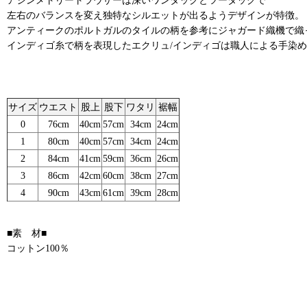
左右のバランスを変え独特なシルエットが出るようデザインが特徴。
アンティークのポルトガルのタイルの柄を参考にジャガード織機で織
インディゴ糸で柄を表現したエクリュ/インディゴは職人による手染
サイズ
ウエスト
股上
股下
ワタリ
裾幅
0
76cm
40cm
57cm
34cm
24cm
1
80cm
40cm
57cm
34cm
24cm
2
84cm
41cm
59cm
36cm
26cm
3
86cm
42cm
60cm
38cm
27cm
4
90cm
43cm
61cm
39cm
28cm
■素 材■
コットン100％