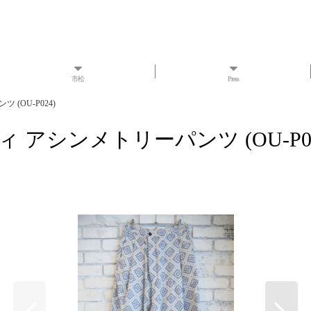
市松
Press
 (OU-P024)
ウティ アシンメトリーパンツ (OU-P0