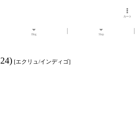
カート
Blog
Shop
24)
[
エクリュ/インディゴ
]