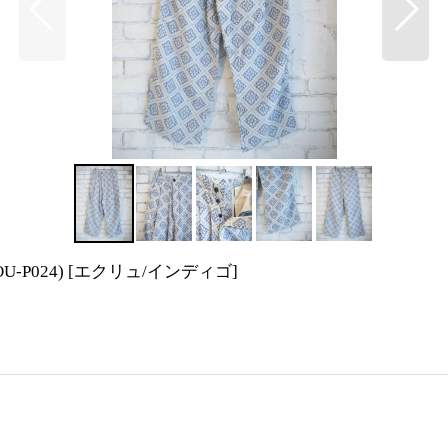
-P024)
[
エクリュ/インディゴ
]