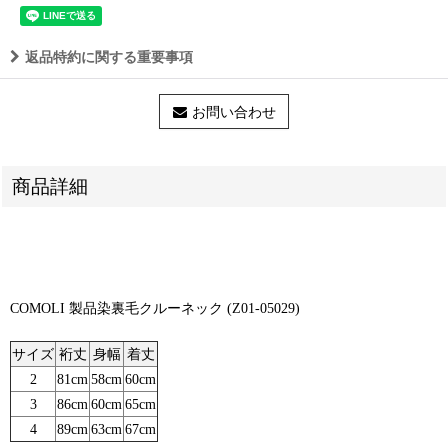
返品特約に関する重要事項
お問い合わせ
商品詳細
COMOLI 製品染裏毛クルーネック (Z01-05029)
サイズ
裄丈
身幅
着丈
2
81cm
58cm
60cm
3
86cm
60cm
65cm
4
89cm
63cm
67cm