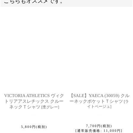
こちらもオススメです。
VICTORIA ATHLETICS ヴィク
【SALE】YAECA (30059) クル
トリアアスレチックス クルー
ーネックポケットＴシャツ
[
ラ
イトベージュ
]
ネックＴシャツ
[
杢グレー
]
7,700
円
(税別)
5,800
円
(税別)
[
通常販売価格
:
11,000
円
]