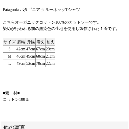
Patagonia パタゴニア クルーネックTシャツ
こちらオーガニックコットン100%のカットソーです。
染めが行われる前の無染色の生地を使用し製作された１着です。
サイズ
肩幅
身幅
着丈
袖丈
S
42cm
47cm
67cm
20cm
M
46cm
49cm
68cm
21cm
L
49cm
52cm
70cm
22cm
■素 材■
コットン100％
他の写真