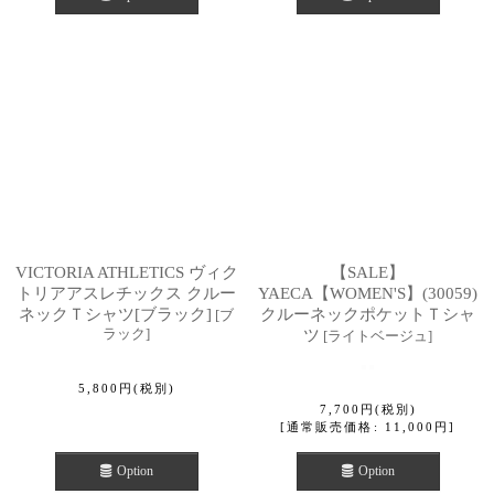
VICTORIA ATHLETICS ヴィク
【SALE】
トリアアスレチックス クルー
YAECA【WOMEN'S】(30059)
ネックＴシャツ[ブラック]
クルーネックポケットＴシャ
[
ブ
ラック
]
ツ
[
ライトベージュ
]
5,800
円
(税別)
7,700
円
(税別)
[
通常販売価格
:
11,000
円
]
Option
Option