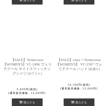
購入する
購入する
【SALE】Veritecoeur
【SALE】cœur × Veritecoeur
【WOMEN'S】VC-2496 ヴェリ
【WOMEN'S】 VC-2597 ヴェ
テクール サイドスウィッチン
リテクール ハット
[
生成り
]
グシャツ
[
ホワイト
]
16,100
円
(税別)
[
通常販売価格
:
23,000
円
]
9,800
円
(税別)
[
通常販売価格
:
14,000
円
]
購入する
購入する