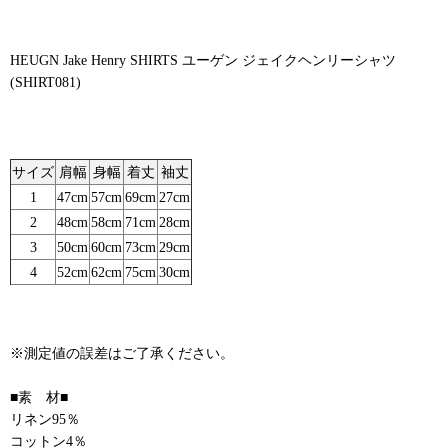
HEUGN Jake Henry SHIRTS ユーゲン ジェイクヘンリーシャツ
(SHIRT081)
サイズ
肩幅
身幅
着丈
袖丈
1
47cm
57cm
69cm
27cm
2
48cm
58cm
71cm
28cm
3
50cm
60cm
73cm
29cm
4
52cm
62cm
75cm
30cm
※測定値の誤差はご了承ください。
■素 材■
リネン95％
コットン4％