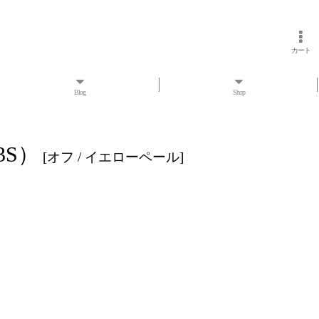
カート
Blog
Shop
3S）
[
オフ / イエローペール
]