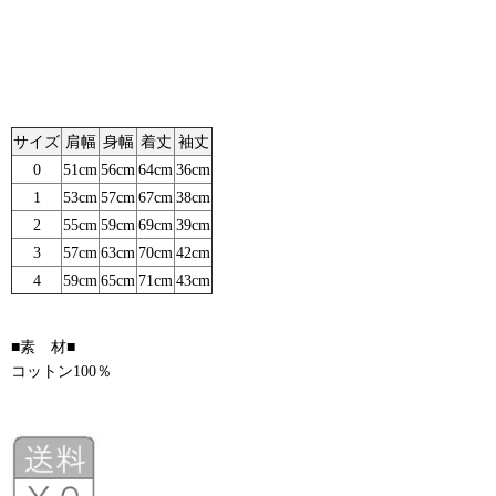
サイズ
肩幅
身幅
着丈
袖丈
0
51cm
56cm
64cm
36cm
1
53cm
57cm
67cm
38cm
2
55cm
59cm
69cm
39cm
3
57cm
63cm
70cm
42cm
4
59cm
65cm
71cm
43cm
■素 材■
コットン100％