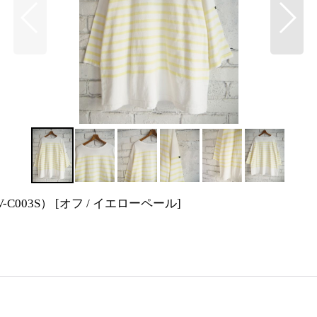
-C003S）
[
オフ / イエローペール
]