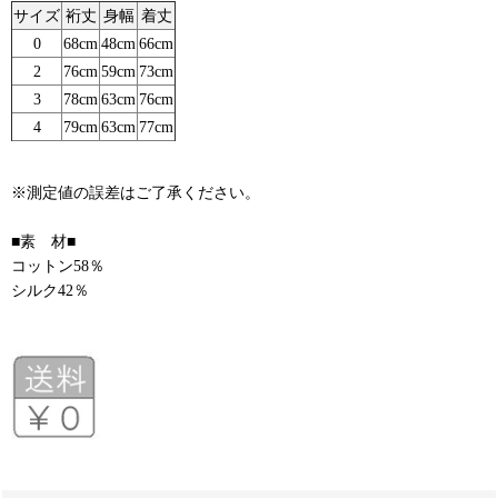
サイズ
裄丈
身幅
着丈
0
68cm
48cm
66cm
2
76cm
59cm
73cm
3
78cm
63cm
76cm
4
79cm
63cm
77cm
※測定値の誤差はご了承ください。
■素 材■
コットン58％
シルク42％