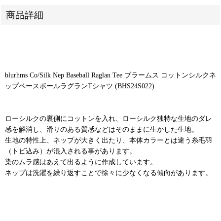
商品詳細
blurhms Co/Silk Nep Baseball Raglan Tee ブラームス コットンシルクネ
ップベースボールラグランTシャツ (BHS24S022)
ローシルクの裏側にコットンを入れ、ローシルク独特な生地のダレ
感を解消し、滑りのある質感などはそのままに生かした生地。
生地の特性上、ネップが大きく出たり、本体カラーとは違う糸毛羽
（トビ込み）が混入される事があります。
染のムラ感はあえて出るように作成しています。
ネップは洗濯を繰り返すことで徐々に少なくなる傾向があります。