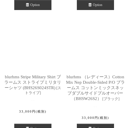
Option
Option
blurhms Stripe Military Shirt ブ
blurhms （レディース）Cotton
ラームス ストライプミリタリ
Mix Nep Double-Sided P/O ブラ
ーシャツ (BHS26S024STR)
ームス コットンミックスネッ
[
ス
トライプ
]
プダブルサイドプルオーバー
（BHSW26S2）
[
ブラック
]
33,000
円
(税別)
33,000
円
(税別)