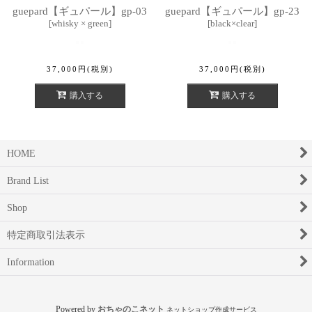
guepard【ギュパール】gp-03
guepard【ギュパール】gp-23
[
whisky × green
]
[
black×clear
]
37,000
円
(税別)
37,000
円
(税別)
購入する
購入する
HOME
Brand List
Shop
特定商取引法表示
Information
Powered by
おちゃのこネット
ネットショップ作成サービス