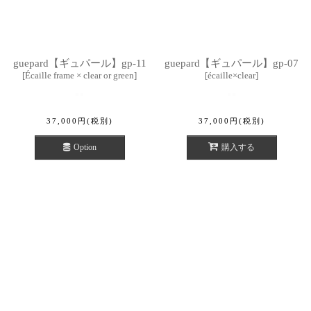
guepard【ギュパール】gp-11
guepard【ギュパール】gp-07
[
Écaille frame × clear or green
]
[
écaille×clear
]
37,000
円
(税別)
37,000
円
(税別)
Option
購入する