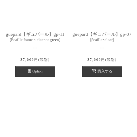
guepard【ギュパール】gp-11
guepard【ギュパール】gp-07
[
Écaille frame × clear or green
]
[
écaille×clear
]
37,000
円
(税別)
37,000
円
(税別)
Option
購入する