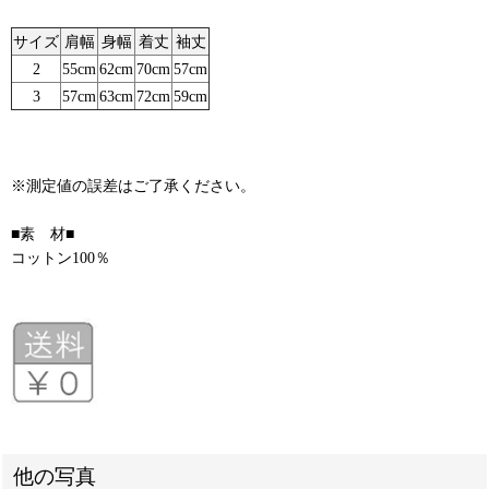
サイズ
肩幅
身幅
着丈
袖丈
2
55cm
62cm
70cm
57cm
3
57cm
63cm
72cm
59cm
※測定値の誤差はご了承ください。
■素 材■
コットン100％
他の写真