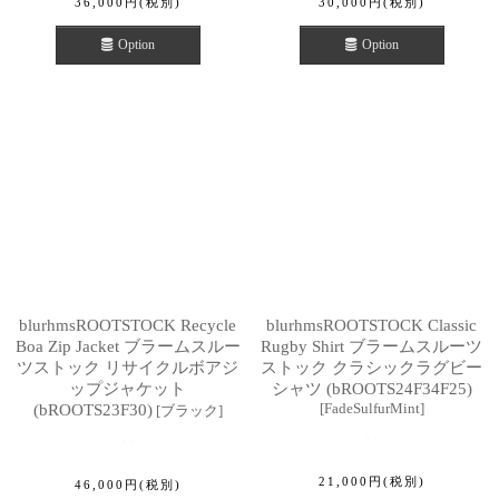
36,000
円
(税別)
30,000
円
(税別)
Option
Option
blurhmsROOTSTOCK Recycle
blurhmsROOTSTOCK Classic
Boa Zip Jacket ブラームスルー
Rugby Shirt ブラームスルーツ
ツストック リサイクルボアジ
ストック クラシックラグビー
ップジャケット
シャツ (bROOTS24F34F25)
[
FadeSulfurMint
]
(bROOTS23F30)
[
ブラック
]
21,000
円
(税別)
46,000
円
(税別)